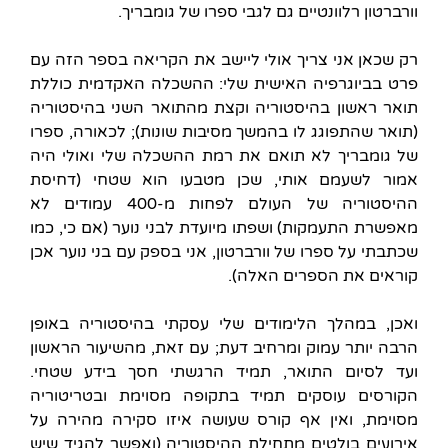
וורברטון רלוונטיים גם לגבי ספרו של גומבריך.
רק שכאן אני צריך אולי ליישב את הקריאה בספר הזה עם
פרט בביוגרפיה האישית שלי: ההשכלה האקדמית כוללת
תואר ראשון בהיסטוריה וקצת מהתואר השני בהיסטוריה
(תואר שהתפוגג לו בהמשך מסיבות שונות); לכאורה, ספרו
של גומבריך לא תואם את רמת ההשכלה שלי ואולי היה
אמור לשעמם אותי, שכן מטבעו הוא שטחי (דחיסת
ההיסטוריה של העולם לפחות מ-400 עמודים לא
מאפשרת התעמקות) ושפתו מיועדת לבני נוער (אם כי, כמו
שכתבתי על ספרו של וורברטון, אני בספק עם בני נוער אכן
קוראים את הספרים האלה).
ואכן, במהלך הלימודים שלי עסקתי בהיסטוריה באופן
הרבה יותר עמוק ומרחיב דעת; עם זאת, מהשיעור הראשון
ועד לסיום התואר, תמיד הרגשתי חסך בידע שטחי.
הקורסים עוסקים תמיד בתקופה מסוימת ובטריטוריה
מסוימת, ואין אף קורס שעושה איזו סקירה מהירה על
אירועים בולטים מתחילת ההיסטוריה (ואפשר להגיד שיש