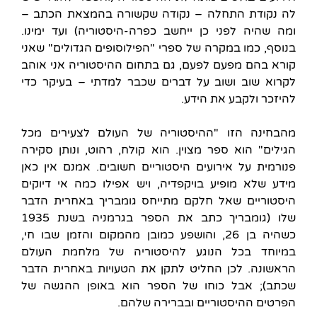
לה נקודת התחלה – נקודה שקשורה בהמצאת הכתב –
ומה שהיה לפני כן ייחשב כפרה-היסטוריה) ועד ימינו.
בנוסף, כמו במקרה של ספרי "הפילוסופים הגדולים" שאני
קורא בהם מפעם לפעם, גם בתחום ההיסטוריה אני אוהב
לקרוא שוב ושוב על דברים שכבר למדתי – בעיקר כדי
להיזכר ולקבע את הידע.
מהבחינה הזו "ההיסטוריה של העולם לצעירים מכל
הגילים" הוא ספר מצוין. הוא קולח, רהוט, ונותן סקירה
פנורמית על אירועים היסטוריים חשובים. אמנם אין כאן
מידע שלא מופיע בויקפדיה, ויש אפילו כמה אי דיוקים
היסטוריים שאל חלקם מתייחס גומבריך באחרית הדבר
שלו (גומבריך כתב את הספר בגרמניה בשנת 1935
כשהיה בן 26, והושפע כמובן מהמקום והזמן שבו חי,
במיוחד בכל הנוגע להיסטוריה של מלחמת העולם
הראשונה. לכן החליט לתקן את הטעויות באחרית הדבר
שכתב); אבל כוחו של הספר הוא באופן ההגשה של
הפרטים ההיסטוריים ובברירה שלהם.