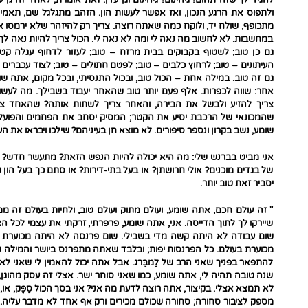
ולתפוס את הרגע הנכון, ואז אפשר לעשות הון. הזהב מתגלגל שם, תאמין 
מתכופף, שולח יד, ולוקח כמה שאתה רוצה. צריך רק להיזהר שלא ירמסו או
במחשבות. לא לחשוב מה נאה לי ומה לא נאה לי. הכול צריך להיות נאה לך
גם כן טוב; לשטוף בקבוקים בבית מרזח – טוב; לעזור לדחוף עגלה קט
העיתונים – טוב; לרחוץ כלבים – טוב; לפטם חתולים – טוב; לצוד עכברים
גם זה טוב. במילה אחת – הכול טוב, ובכול התנסיתי, ובכל מקום, אתה ש
אחר: שווה לכפרות. אלף פעם יותר טוב שהאחר יעבוד בשבילך. מה לע
צריך להזיע ולבשל את הבירה, והאחר צריך לשתות אותה? שהאחד צרי
שהמכונאי של הרכבת יסיע את הקטר; המסיק יסחב את הפחמים והפועל ימ
שומע, נשב בקרון ונספר סיפורים. לא מוצא חן בעיניהם? שילכו ויבראו את ה
אני מביט בברנש שלי: מה היא יכולה להיות הנפש הזאת? מתעשר חדש? מ
של בגדים מוכנים? אולי חרושתן? או בעל בתי-דירות? או סתם כך בעל הון 
יסביר זאת טוב יותר.
" זה עולם חכם, אתה שומע, ועולם מתוק ועולם טוב, ולחיות בעולם זה
שיירקו לך לתוך הדייסה. אני, אתה שומע, פרפרתי, זרקתי את עצמי לכל ה
שום עבודה לא היתה קשה מדי בשבילי. שום פרנסה לא היתה מכוערת מ
מכוערת בעולם. כל הפרנסות יפות; ובלבד שאתה מתפרנס ביושר והמילה של
להתפאר בפניך שאני הרב של לֶמבֶּרג. אבל אתה יכול להאמין לי שאני לא 
שנה טובה תהיה לי, אתה שומע, כמו שאני סוחר ישר. אצלי זה עסק מהוגן,
לא תמצא אצלי. בקיצור, אתה רוצה לדעת מה אני? אני בסך הכול סַפָּק, או, 
מספק לציבור סחורה; סחורה שכולם מכירים ורק אף אחד לא מדבר עליה. מ