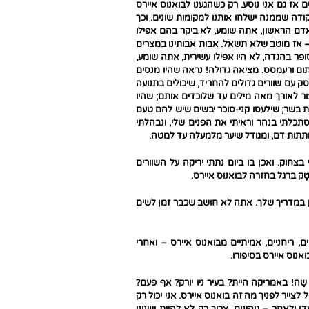
 אז גם אני נוסע. רק כשהגענו לבואנוס איירס
קודה שממנה ישלחו אותנו למקומות שונים. וכך
שאדם הראשון, אתה שומע, לא ביקר בהם אפילו
– אז מוטב שלא תשאל. אבות אבותינו במצרים
ופר בהגדה, לא היו אפילו עשירית, אתה שומע,
פיתום ורעמסס. מציאה גדולה! נראה שהיו מנסים
ק עם שוורים גדולים להחריד, שיכולים בתנועה
ר לאורך מאה מילים עד שלוכדים אותם; שהיו
 בשר; שילעסו קני-סוכר יבשים שיש להם טעם
תכלתי בנהר וראיתי את הפנים שלי, ונבהלתי
 שותתות דם, ומגודל שיער מלמעלה עד למטה.
חוק. ואכן בו ביום נתתי יריקה על השוורים
ֶק ברגל בחזרה לבואנוס איירס.
עין במדריך שלך. אתה לא חושב שכבר זמן לשים
ם, ריחניים, אמיתיים מבואנוס איירס – ואחרי
נוס איירס בסיפורו.
ַה! באמריקה היית? בעיר ניו יורק? אף פעם?
 לצייר לפניך מה זה בואנוס איירס. אני יכול רק
ן ולאחר – גיהינום. צריך רק לא להיות ישנוני