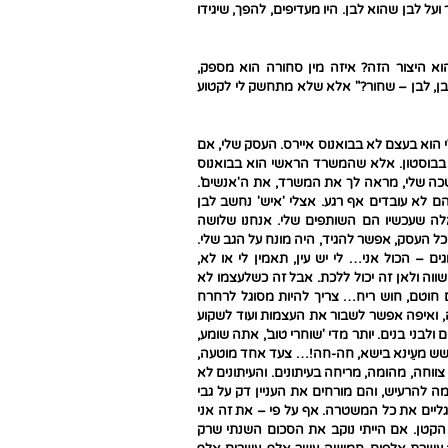
על לבן שהוא לבן. היו מעדיפים, להפך, שיגידו
הוא היצור הזה? איזה מין סחורה הוא מספק,
 לבן, לבן – שחור?" אלא שלא מתחשק לי לקטוע
י הוא בעצם לא בבואנוס איירס. העסק שלי, אם
, בבוסטון. אלא שהמשרד הראשי הוא בבואנוס
שכה שלי, מראה לך את המשרד, את ה'אנשים'.
הם לא עובדים אף רגע. אצלי 'איש' נחשב לבן
ה שעכשיו הם השותפים שלי. אנחנו שלושה
. כל העסק, אפשר להגיד, היה מונח על הגב שלי.
 – הכול אני… לי יש עין, תאמין לי או לא,
ווה ולאן זה יכול ללכת. אבל זה כשלעצמו לא
ם חוטם, חוש ריח… צריך להיות מסוגל לרחרח
 ואיפה אפשר לשבור את העצמות ועוד לשקוע
לבני בנים. יותר מדי 'שוחרי טוב', אתה שומע,
 חושש מעֵינא בישא, חה-חה!… צעד אחד מוטעה,
וחה, מהומה, מריחה בעיתונים. והעיתונים לא
ה להרעיש, והם מורחים את העניין דק על גבי
ליים את כל המשטרה. אף על פי – את זה אני
קטן. אם הייתי נוקב את הסכום השנתי שרק