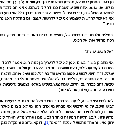
חן בעיני, תאמין לי או לא, מהרגע שראיתי אותך. רק שמתי עליך עין ומיד
מילה. אני שונא, אתה שומע, לשבת כמו דחליל ולשתוק. אני אוהב לדבר עם
למחלקה השלישית, כדי שיהיה לי מישהו לדבר אתו. בדרך כלל אני נוסע 
אני לא יכול להרשות לעצמי? אני יכול להרשות לעצמי גם מחלקה ראשונ
תביט:"
ובמילים אלו מזדרז הברנש שלי, מוציא מן הכיס האחורי ופותח ארנק דחו
רכה ומחזיר אותו אל הכיס.
"אל חשש, יש עוד."
אני מתבונן ביצור ובשום אופן לא יכול להעריך בן כמה הוא. אפשר להגיד 
הפנים חלקים ועגלגלים, קצת שזופים יותר מדי, ללא סימן של זקן ושפם. עיניי
עגלגל, זריז, חיוני, לבוש טיפטופ מראש ועד כף רגל, כמו שאני אוהב: חולצ
וסיכה נאה תחובה בה, חליפה כחולה אלגנטית מצמר אנגלי הכי משובח, זו
טבעת זהב כבדה עם יהלום, שמתנצנץ בשמש באלפי נצנוצים (הטבעת, אם
מארבע או חמש מֵאִיוֹת, אם לא יותר).
להתלבש היטב – זה, לדעתי, הדבר הכי חשוב אצל הבנאדם. אני בעצמי א
לבוש היטב. על פי הלבוש אני מבחין מי אדם הגון ומי לא. מצויים כאל
אומרים, להתלבש היטב ולעשות כל נבלה. אלא שאני אשאל אותך, ואתה ע
מדוע פלוני לובש חליפה ממין זה ואחר מלבוש ממין אחר? מדוע האחד קונה
ירוק-פניני, והאחר מחפש לו עניבת "רגאט"
[1]
, ודווקא אדומה ומנוקדת בנקו