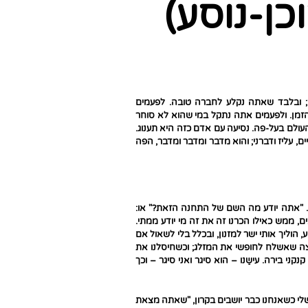
כן-נוסע)
; ובלבד שאתה נקלע לחברה טובה. לפעמים
הזמן. ולפעמים אתה נתקל במי שהוא לא סוחר
ולם בעל-פה. נסיעה עם אדם כזה היא תענוג.
, עליז ודברני; והוא מדבר ומדבר ומדבר, הפה
. "אתה יודע מה השם של התחנה הזאת?" או:
ם, ממש כאילו הכרנו זה את זה מי יודע ממתי.
וליך אותי ישר למזנון, ובכלל בלי לשאול אם
קריצה שאשלח לחופשי את המזלג; וכשחיסלנו את
נקני בירה. עישַנו – הוא סיגר ואני סיגר – וכך
ש שלי כשאנחנו כבר יושבים בקרון, "שאתה מצאת