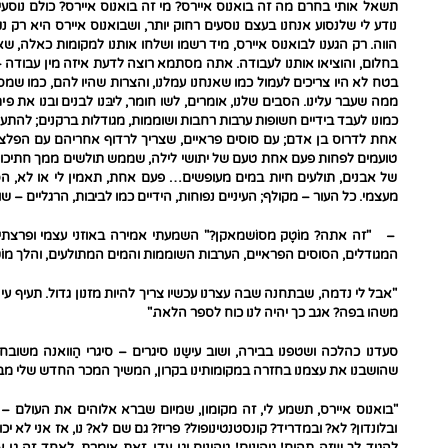
תשאל אותי בחרם מה זה בואנוס איירס? מי זה בואנוס איירס? כולם נוסעים
נודע לי שלנסוע אנחנו בעצם נוסעים רחוק יותר, ושבואנוס איירס היא רק נ
הווה. רק הגענו לבואנוס איירס, מיד רשמו ושלחו אותנו למקומות כאלה, 
בחלום, והוציאו אותנו לעבודה. אתה מסתמא רוצה לדעת איזה מין עבודה 
בטח לא היו צריכים לעמול כמו שאנחנו עמלנו, והצרות שהיו להם, כמו שמס
ממה שעבר עלינו. הסבים שלנו, אומרים, לשו חומר, ליבּנו לבנים ובנו את 
כמונו לעבד בידיים חשופות ערבות רחבות ושוממות, מגודלות ברקנים; להתעס
אחת לדרוס בן אדם; עם סוסים פראיים, שצריך לרדוף אחריהם עם הפלצו
טועמים לפחות פעם אחת טעם של יתושי לילה, שממש תולשים ממך חתיכות
של אבנים, תולעים חיות במים מעופשים… פעם אחת, תאמין לי או לא, הס
מעצמי. כל העור – מקולף; העיניים נפוחות, הידיים כמו לביבות, הרגליים –
– "זה אתה? מוֹטֶק מסוֹשמאקן?" השמעתי אמירה באוזני עצמי ופרצתי בצ
המגודלים, הסוסים הפראיים, הערבות השוממות והמים המתולעים, והלך מוֹט
"אבל לי נדמה, שבתחנה שבה עצרנו עכשיו צריך להיות מזנון גדול. תעיף 
משהו בפה? אגב כך יהיה לנו כוח לספר הלאה."
סעדנו כהלכה ושטפנו בבירה, ושוב עישַנו סיגרים – סיגרי הַוואנה משובחי
שהושבנו את עצמנו בחזרה במקומותינו בקרון, המשיך המכר החדש שלי מבוא
"בואנוס איירס, תשמע לי, זה מקומון, שמיום שברא אלוהים את העולם – ש
ובלונדון? לא? ובמדריד? קונסטנטינופול? פריז? גם שם לא? נו, אז אני לא יכול
להגיד לך שזה תהום! גיהינום! גיהינום וגן עדן. זאת אומרת, לאחד זה גן עד