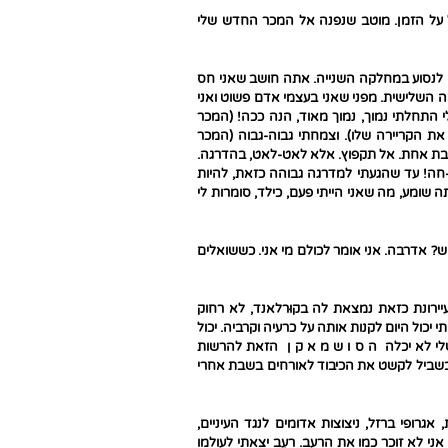
ל על הזמן. מוטב שנפנה אל המכר החדש שלי
צמי לנסוע במחלקה השנייה. אתה חושב שאני חס
 השלישית. מפני שאני בעצמי אדם פשוט ואני
י התחלתי נמוך, נמוך מאוד, הנה ככה! (המכר
 הקריירה שלו). וצמחתי גבוה-גבוה (המכר
בת אחת. אל תקפוץ. אלא לאט-לאט, בהדרגה.
חה! עד שהגעתי למדרגה גבוהה כזאת, להיות
שומע, מה שאני הייתי פעם, כילד, סומרות לי
יש? אדרבה. אני אומר לכולם מי אני. כששואלים
ירונת כזאת נמצאת לה בקוּרלאנד, לא רחוק
י יכול היום לקנות אותה על כרעיה וקרביה. יכול
שלי לא יכלה ה ס ו ש מ א ק ן הזאת להרשות
בשביל לקשט את הכיבוד לאורחים בשבת אחרי
גרופי ברזל, ניצוצות אדומים לנגד העיניים,
ני לא זוכר כמו את הרעב. רעֵב יצאתי לעולמו