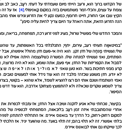
של הקדוש ברוך הוא, ורעב הייתי מיום שעמדתי על דעתי. רעָב, כאב לב ושעמ
צומח על עצים, והכלי-זמר משתמשים בזה במקום קַאניפוֹלי.
[4]
אז על זה חי
הקיץ שבו אבי החורג, חייט חרומף, כמעט נקע לי את הזרוע וגירש אותי מהב
הנה הזרוע הזאת, אתה רואה? עד היום צריך להיות עליה סימן."
והמכר החדש שלי מפשיל שרוול, מציג לפני זרוע רכה, תפחפחה, בריאה, וממ
"במיטאוֶוה תעיתי רעב, עירום, יחף; התגלגלתי בכל האשפתות, עד 
שלי.נעשיתי מַנחֶה של חזן זקן. הוא היה אי-פעם חזן מהולל איפשהו, אבל ל
הפתחים, ואני נעשיתי למנחה שלו. המשרה כשלעצמה היתה אפילו לא גרוע
לסבול את הקפריזות של החזן. אף פעם, אתה שומע, הוא לא היה מרוצה, אף
קרע ממני חתיכות בשר. הוא טען שאני ל א מ ו ל י ך א ו ת ו ל א י פ ה ש צ 
לא יודע. חזן משוגע שכזה! מלבד זה הוא עוד גידל אותי למעשים טובים. 
ואמי השתמדו ושגם אותי הם רצו להוציא לשמד, אלא שהוא – בקושי, בצרות, בי
צריך לשמוע שקרים שכאלה ולא להתפוצץ מצחוק! אדרבה, הוא עוד דרש מ
הסיפור.
בקיצור, נוכחתי שלא אגיע לזקנה ושיבה אצל החזן; אז עזבתי לכפרות את ה
אחרי שהסתובבתי איזה זמן רעֵב בליבאווה, הסתפחתי לכנופיה של מהגרי
למקום רחוק-רחוק, כל הדרך עד בואנוס איירס. אז התחלתי להתחנן לפניהם
בלתי אפשרי. זה לא תלוי בהם; זה תלוי בוועד. מה שהוועד יגיד. אז הלכתי
לכך שייקחו גם אותי לבואנוס איירס.