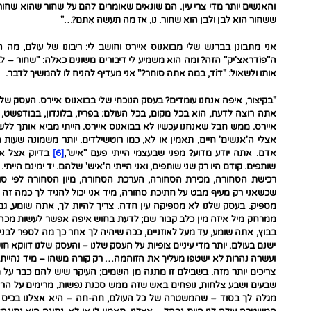
והאנשים יותר מדי צרי עין. הם שונאים שאומרים להם על שחור שהוא שחור ו
ששחור הוא לבן ולבן הוא שחור. נו, אז מה תעשה אִתם?…"
אני מתבונן בברנש שלי מבואנוס איירס וחושב לי: ריבונו של עולם, מה 
ה"פּוֹדראצ'יק" הזה? ומה הוא משמיע לי דיבורים משונים כאלה: "שחור –
אותו ולשאול: "דוֹד, במה אתה סוחר?" אני מעדיף להניח לו להמשיך לדבר.
"בקיצור, איפה אנחנו עומדים? בעסק הנוכחי שלי בבואנוס איירס. העסק של
אתה רוצה לדעת, הוא בכל מקום, בכל העולם: בפריז, בלונדון, בבודפשט
איירס. ממש חבל שאנחנו עכשיו לא בבואנוס איירס. הייתי מביא אותך לל
אצלי ה'אנשים' חיים, תאמין או לא, כמו רוטשילדים. יותר משמונה שעות 
אדם. אתה יודע מדוע? מפני שבעצמי הייתי פעם "איש",
[6]
בדיוק אצל אל
שותפים. קודם היו רק שני שותפים, ואני הייתי ה'איש' שלהם. יד ימינם הייתי
רכישת הסחורה, מכירת הסחורה, הערכת הסחורה, מיון הסחורה לפי סוגים
שכשאני רק מעיף מבט על חתיכת סחורה, מיד אני יכול להגיד לך כמה זה ש
מספיק. בעסק שלנו לא מספיקה עין חדה. צריך להיות לך, אתה שומע, ג
ממרחק מיל איזה מין כלב קבור שם; לדעת בחוש איפה אפשר לעשות מכה,
בבוץ, אתה שומע, עד מעל לאוזניים, ככה שיהיה לך אחר כך מה לספר לבנים ו
ישנם בעולם. יותר מדי עיניים צופיות על העסק שלנו – והעסק שלנו דווקא
ועשרה נהרות לא ישטפו מעליך את הזוהמה… רק קורה משהו – מיד נהיית צו
צריכים יותר מזה. בשבילם זו מתנה מן השמים; העיקר שיש להם כבר על מ
שבעים ושבע צלחות, נופחים באש שזה ממש סכנת נפשות, מרימים על הרג
מגלה לך בסוד – שהמשטרה של כל העולם, חה-חה – היא אצלנו בכיס ה