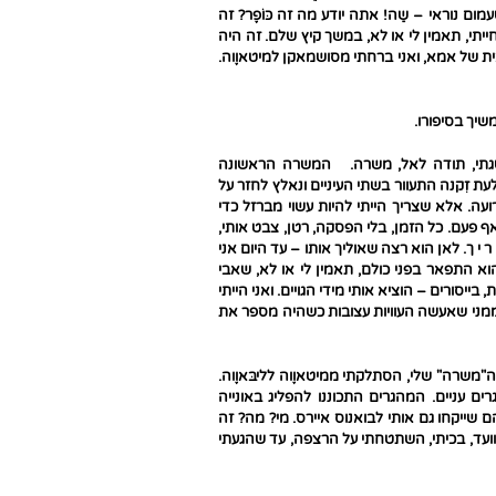
ום נוראי – שַה! אתה יודע מה זה כּוֹפֶר? זה
יתי, תאמין לי או לא, במשך קיץ שלם. זה היה
ית של אמא, ואני ברחתי מסושמאקן למיטאוֶוה.
שיך בסיפורו.
שהשגתי, תודה לאל, משרה. המשרה הראשונה
עת זִקנה התעוור בשתי העיניים ונאלץ לחזר על
ה. אלא שצריך הייתי להיות עשוי מברזל כדי
 פעם. כל הזמן, בלי הפסקה, רטן, צבט אותי,
ר י ך. לאן הוא רצה שאוליך אותו – עד היום אני
הוא התפאר בפני כולם, תאמין לי או לא, שאבי
יסורים – הוציא אותי מידי הגויים. ואני הייתי
מני שאעשה העוויות עצובות כשהיה מספר את
"משרה" שלי, הסתלקתי ממיטאוֶוה לליבּאוֶוה.
ם עניים. המהגרים התכוננו להפליג באונייה
 שייקחו גם אותי לבואנוס איירס. מי? מה? זה
 לוועד, בכיתי, השתטחתי על הרצפה, עד שהגעתי