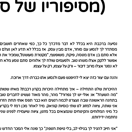
(מסיפוריו של סו
נסיעה ברכבת היא בכלל לא דבר מדכדך כל כך, כפי שאחרים חושבים
מסתדר לך לנסוע עם סוחר, אדם מבין עסק. אז בכלל לא תדע לאן נעלם 
אלא סתם בן אדם מנוסה, פיקח, משופשף, "מקטרת מעושנת",שמכיר את הע
אפשר ללקק אצלו משהו טוב. ולפעמים שולח לך אלוהים סתם נוסע מלא חיים
לא נסגר אצלו מרוב דיבור – ורק על עצמו, רק על עצמו.
והנה עם יצור כזה יצא לי להיפגש פעם ולנסוע אתו כברת-דרך ארוכה.
ההיכרות שלנו התחילה – איך מתחילה היכרות בקרון רכבת? מאיזו שטות
"מה השעה?" או: אולי יש לך גפרור?" מהר, מהר מאוד נעשינו לחברים טובי
בתחנה הראשונה שבה נעצרנו לכמה רגעים הוא כבר תפס אותי תחת הזרוע, ה
אני שותה, ציווה למזוג לנו שתי כוסיות קוניאק. מיד לאחר מכן רמז לי ב
כל מיני המלוחים והקינוחים שנמצאים בכל מזנון, ציווה שיעמידו לפנינו שני ק
נחתמה ידידותנו.
"אני חייב להגיד לך בגילוי לב, בלי טיפת חנופה," כך פונה אלי המכר החד