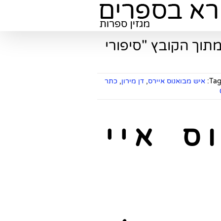
מתוך הקובץ "סיפורי
Tag
איש מבואנוס איירס
,
דן מירון
,
כתר
ו ס א י י