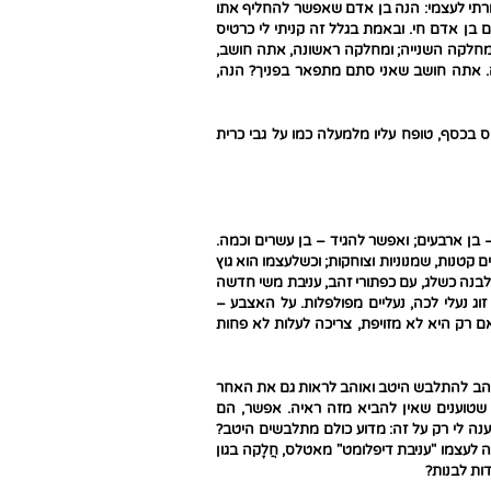
 אמרתי לעצמי: הנה בן אדם שאפשר להחליף אתו
 בן אדם חי. ובאמת בגלל זה קניתי לי כרטיס
במחלקה השנייה; ומחלקה ראשונה, אתה חושב,
ה. אתה חושב שאני סתם מתפאר בפניך? הנה,
ס בכסף, טופח עליו מלמעלה כמו על גבי כרית
– בן ארבעים; ואפשר להגיד – בן עשרים וכמה.
ם קטנות, שמנוניות וצוחקות; וכשלעצמו הוא גוץ
ה לבנה כשלג, עם כפתורי זהב, עניבת משי חדשה
ג נעלי לכה, נעליים מפולפלות. על האצבע –
 רק היא לא מזויפת, צריכה לעלות לא פחות
והב להתלבש היטב ואוהב לראות גם את האחר
ה שטוענים שאין להביא מזה ראיה. אפשר, הם
נה לי רק על זה: מדוע כולם מתלבשים היטב?
 לעצמו "עניבת דיפלומט" מאטלס, חֲלָקה בגון
דות לבנות?