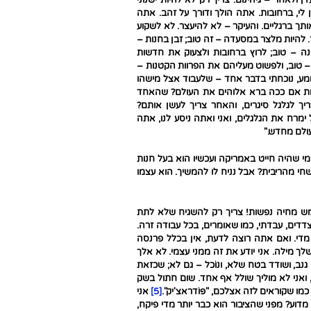
לי, ברחובות. אתה הולך ודורך על זהב. אתה
תך ברגליים. והעיקר – לא להיעצר. לא לשקוע
. להיות מלצר במסעדה – זה טוב; זבן בחנות –
נה – טוב; לרוץ ברחובות ולצעוק את חדשות
 – טוב, ולפשוט מעליהם את הפרוות הקטנות –
ומע, נוכחתי בדבר אחד – שלעבוד אצל מישהו
שות אם ככה ברא אלוהים את העולם? שהאחד
ך לגלגל סיגרים, והאחר צריך לעשן אותם?
רח את הגלגלים, ואני ואתה ניסע לנו, אתה
עולם מחדש."
י שהיה חייט באמריקה ועכשיו הוא בעל חנות
שחי מהריבית? אבל נניח לו להמשיך. הוא עצמו
 ממש מחיה נפשות! צריך רק להשגיח שלא לתת
צדדים, עבדתי, כמו שאומרים, בכל עבודה זרה.
די. ואם אתה רוצה לדעת, אין בכלל פרנסה
ך מילה. אני יודע את זה ממני עצמי. לא אלך
גנב, ושודד בטח שלא, ונוֹכל – גם לא; שכזאת
 ואני לא מוליך שולל אף אחד. שום חתול בשק
כמו שקוראים לזה אצלכם, "פּוֹדראצ'יק".
[5]
אני
דוע? מפני שהציבור הוא כבר יותר מדי פיקח,