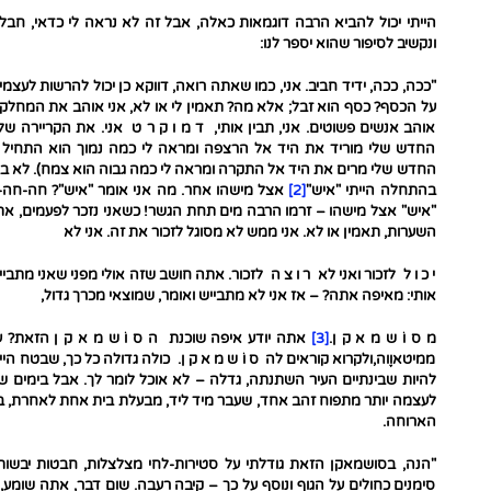
הייתי יכול להביא הרבה דוגמאות כאלה, אבל זה לא נראה לי כדאי, חב
ונקשיב לסיפור שהוא יספר לנו:
"ככה, ככה, ידיד חביב. אני, כמו שאתה רואה, דווקא כן יכול להרשות לע
על הכסף? כסף הוא זבל; אלא מה? תאמין לי או לא, אני אוהב את המחלקה
אוהב אנשים פשוטים. אני, תבין אותי, ד מ ו ק ר ט אני. את הקריירה של
החדש שלי מוריד את היד אל הרצפה ומראה לי כמה נמוך הוא התחיל את
החדש שלי מרים את היד אל התקרה ומראה לי כמה גבוה הוא צמח). לא ב
בהתחלה הייתי "איש"
[2]
אצל מישהו אחר. מה אני אומר "איש"? חה-חה-
"איש" אצל מישהו – זרמו הרבה מים תחת הגשר! כשאני נזכר לפעמים, אתה 
השערות, תאמין או לא. אני ממש לא מסוגל לזכור את זה. אני לא
י כ ו ל לזכור ואני לא ר ו צ ה לזכור. אתה חושב שזה אולי מפני שאני מתבי
אותי: מאיפה אתה? – אז אני לא מתבייש ואומר, שמוצאי מכרך גדול,
מ ס וֹ ש מ א ק ן.
[3]
אתה יודע איפה שוכנת ה ס וֹ ש מ א ק ן הזאת? עי
ממיטאוֶוה,ולקרוא קוראים לה ס וֹ ש מ א ק ן. כולה גדולה כל כך, שבטח היית
להיות שבינתיים העיר השתנתה, גדלה – לא אוכל לומר לך. אבל בימים 
לעצמה יותר מתפוח זהב אחד, שעבר מיד ליד, מבעלת בית אחת לאחרת, 
הארוחה.
"הנה, בסושמאקן הזאת גודלתי על סטירות-לחי מצלצלות, חבטות יבשות, א
סימנים כחולים על הגוף ונוסף על כך – קיבה רעבה. שום דבר, אתה שומע, א