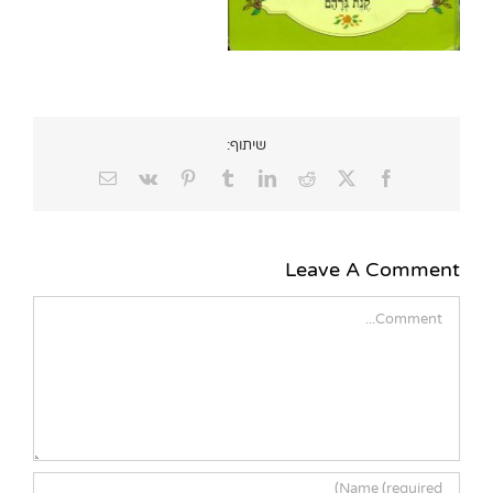
שיתוף:
Email
Vk
Pinterest
Tumblr
LinkedIn
Reddit
Facebook
X
Leave A Comment
Comment