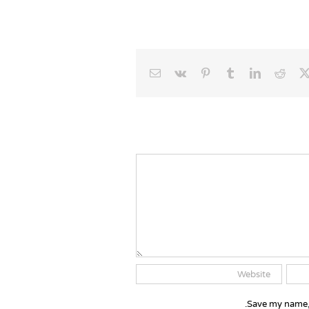
Email
Vk
Pinterest
Tumblr
LinkedIn
Reddit
Faceb
X
Save my name, 