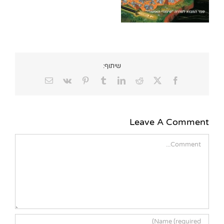
שיתוף:
Email
Vk
Pinterest
Tumblr
LinkedIn
Reddit
Facebook
X
Leave A Comment
Comment