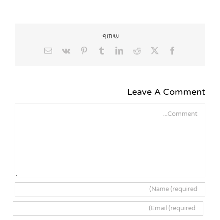
שיתוף:
Email
Vk
Pinterest
Tumblr
LinkedIn
Reddit
Facebook
X
Leave A Comment
Comment