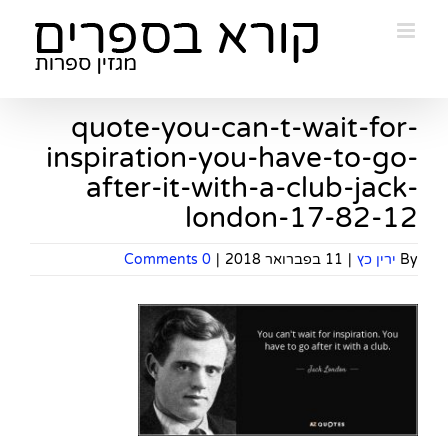
Ski
t
conten
quote-you-can-t-wait-for-
inspiration-you-have-to-go-
after-it-with-a-club-jack-
london-17-82-12
By
ירין כץ
|
11 בפברואר 2018
|
0 Comments