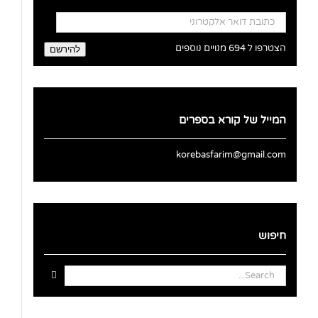
כתובת
דואר
אלקטרוני
הצטרפו ל 694 מנויים נוספים
להירשם
המייל של קורא בספרים
korebasfarim@gmail.com
חיפוש
Search
for: