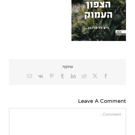
שיתוף:
Email
Vk
Pinterest
Tumblr
LinkedIn
Reddit
Facebook
X
Leave A Comment
Comment