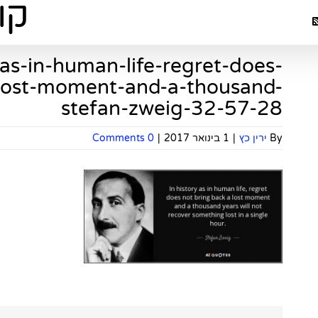
-as-in-human-life-regret-does-
-lost-moment-and-a-thousand-
stefan-zweig-32-57-28
By
ירין כץ
|
1 בינואר 2017
|
0 Comments