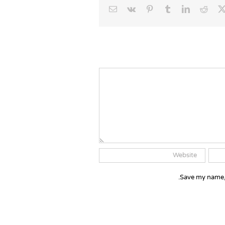
Email
Vk
Pinterest
Tumblr
LinkedIn
Reddit
Faceb
X
Save my name, 