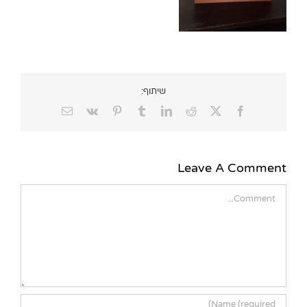
שיתוף:
Email
Vk
Pinterest
Tumblr
LinkedIn
Reddit
Facebook
X
Leave A Comment
Comment