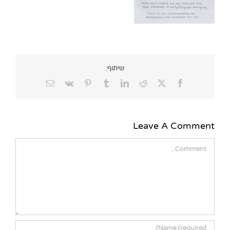
שיתוף:
Email
Vk
Pinterest
Tumblr
LinkedIn
Reddit
Facebook
X
Leave A Comment
Comment