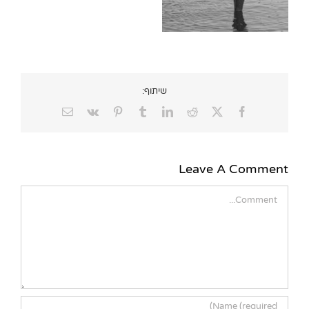
שיתוף:
Email
Vk
Pinterest
Tumblr
LinkedIn
Reddit
Facebook
X
Leave A Comment
Comment